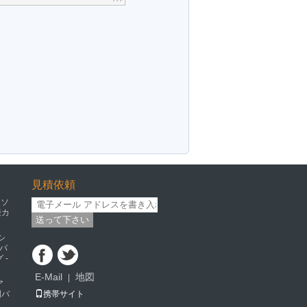
見積依頼
ミソ
接カ
送って下さい
シ
パ
 -
E-Mail
地図
|
ア
開バ
携帯サイト