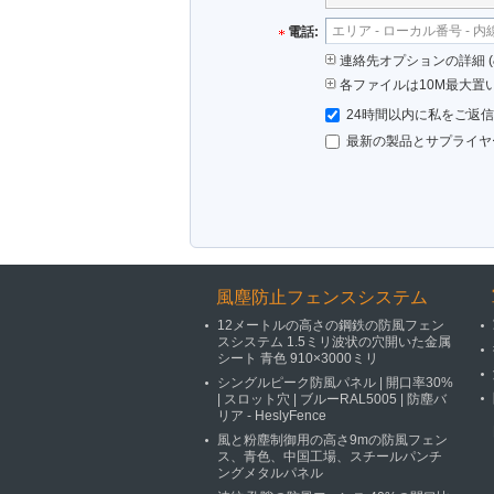
電話:
連絡先オプションの詳細 (&
各ファイルは10M最大置
24時間以内に私をご返
最新の製品とサプライヤ
風塵防止フェンスシステム
12メートルの高さの鋼鉄の防風フェン
スシステム 1.5ミリ波状の穴開いた金属
シート 青色 910×3000ミリ
シングルピーク防風パネル | 開口率30%
| スロット穴 | ブルーRAL5005 | 防塵バ
リア - HeslyFence
風と粉塵制御用の高さ9mの防風フェン
ス、青色、中国工場、スチールパンチ
ングメタルパネル