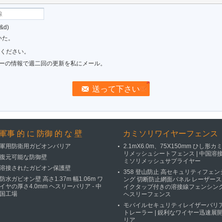
d)
いた。
信ください。
ーの情報で週二回の更新を私にメール。
軍事 的 に 防御 的 な 壁
カミソリワイヤーフェンス
軍用防衛用ガビオンバリア
2.1mX6.0m、75X150mm ひし形カ
リメッシュシートフェンス | 中国溶
復元可能な防御壁
ミソリメッシュサプライヤー
溶接されたガビオン保護壁
358 登山防止 高セキュリティフェン
防水ガビオン壁 高さ1.37m 幅1.06m ワ
ング 切断防止網面パネル レーザース
イヤの厚さ4.0mm ヘスリーバリア - 中
イクタップ付きの溶接線フェンシング
国工場
ヘスリーフェンス
モバイルセキュリティレイザーバリ
トレーラー | 鋭利なワイヤー迅速展
リア