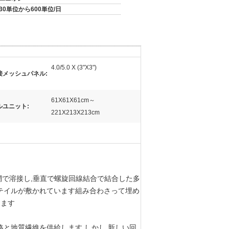
30単位から600単位/日
4.0/5.0 X (3"X3")
接メッシュパネル:
61X61X61cm～
ルユニット:
221X213X213cm
網で溶接し,垂直で螺旋回線結合で結合した多
テイルが敷かれています組み合わさって埋め
きます
と地質繊維を供給します.しかし,新しい回