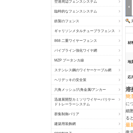
空港周辺フェンスシステム
臨時的なフェンスシステム
鉄製のフェンス
ギャリソンメタルチューブラフェンス
868 二重ワイヤーフェンス
材
パイプライン強化ワイヤ網
MZP プータンカ線
地
ステンレス鋼のワイヤーケーブル網
応
ヘリデッキの安全策
溶
六角メッシュ/六角金属/アンカー
簡
迅速展開型カミソリワイヤーバリケー
に
ドトレーラーシステム
細
群集制御バリア
る
建築用装飾網
最
復