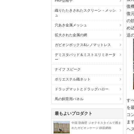
FRP型格子
復
織りたたきされたスクリーン・メッシ
復
ュ
の
穴あき金属メッシュ
め
送
拡大された金属の網
ガビオンボックス&レノマットレス
デミスタパッド＆ミストエリミネータ
ー
ナイフ スピーク
ポリエステル織ネット
ドラッグマットとドラッグハロー
馬の飼育用パネル
す
を
最もよいプロダクト
コ
ます
中国 防御壁 ジオテキスタイルで囲ま
れたガビオンケージ 鉄筋網格
ヘ