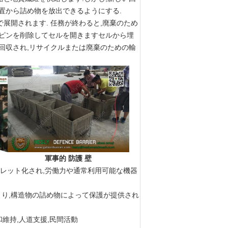
置から詰め物を放出できるようにする.
展開されます. 任務が終わると,廃棄のため
にピンを削除してセルを開きますセルから埋
回収され,リサイクルまたは廃棄のための輸
軍事的 防護 壁
レット化され,労働力や通常利用可能な機器
り,構造物の詰め物によって保護が提供され
維持,人道支援,民間活動