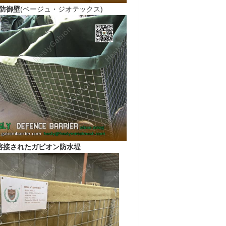
 防御壁
(ベージュ・ジオテックス)
溶接されたガビオン防水堤