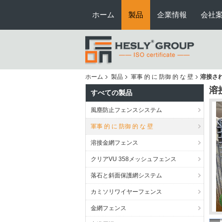
ホーム
製品
企業情報
会社
ホーム
製品
軍事 的 に 防御 的 な 壁
溶接さ
溶
すべての製品
風塵防止フェンスシステム
軍事 的 に 防御 的 な 壁
溶接金網フェンス
クリアVU 358メッシュフェンス
落石と斜面保護網システム
カミソリワイヤーフェンス
金網フェンス