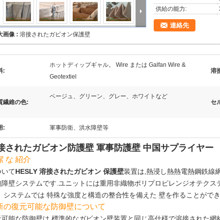
供給の能力:
連絡先
大画像 :
溶接されたガビオン保護壁
ホットディップギャル。 Wire または Galfan Wire &
料:
溶
Geotextiel
ベージュ、グリーン、グレー、ホワイトなど
質繊維の色:
セ
用:
軍事防衛、洪水障壁等
接されたガビオン防護壁 軍事防護壁 中国サプライヤー
潔 な 紹介
ついて
HESLY 溶接されたガビオン 保護壁
装置は,熱浸し熱熱電熱鋼鉄線
胞障壁システムです.ユニットには重用非織物ポリプロピレンジオテクス
と システムでは 特殊な強度と構造の整合性を備えた 壁を作ることがで
新の復元可能な防御壁について
元可能な防御壁は,標準的なガビオン壁装置と同じ高仕様で溶接された網格