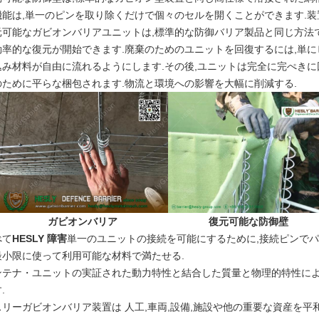
機能は,単一のピンを取り除くだけで個々のセルを開くことができます.装
元可能なガビオンバリアユニットは,標準的な防御バリア製品と同じ方法で
効率的な復元が開始できます.廃棄のためのユニットを回復するには,単
込み材料が自由に流れるようにします.その後,ユニットは完全に完ぺきに
のために平らな梱包されます.物流と環境への影響を大幅に削減する.
ガビオンバリア
復元可能な防御壁
べて
HESLY 障害
単一のユニットの接続を可能にするために,接続ピンでパ
最小限に使って利用可能な材料で満たせる.
ンテナ・ユニットの実証された動力特性と結合した質量と物理的特性によ
.
スリーガビオンバリア装置は 人工,車両,設備,施設や他の重要な資産を平和