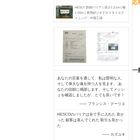
応
HESLY 防御バリア | 高さ2.21m | 幅
1.06m | 軍用砂ジオテキスタイルラ
イニング - 中国工場
一
あなたの言葉を通して、私は賢明な人、
そして偉大な魂を持つ人を見ます。 あ
なたの信頼に感謝します。そしてメッシ
ュを確認しましたが、とても良いです！
—— フランシス・クーリエ
HESCOのバリアは全て手に入れた 良か
った 顧客は喜んでくれた 取引も良かっ
た
—— カズユキ