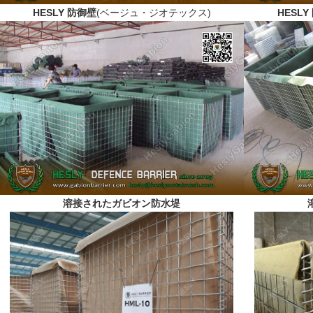
HESLY 防御壁
(ベージュ・ジオテックス)
HESLY
溶接されたガビオン防水堤