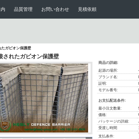
案内
品質管理
お問い合わせ
見積依頼
れたガビオン保護壁
接されたガビオン保護壁
商品の詳細:
起源の場所:
ブランド名:
証明:
モデル番号:
お支払配送条件:
最小注文数量:
価格:
パッケージの詳細:
受渡し時間:
支払条件: