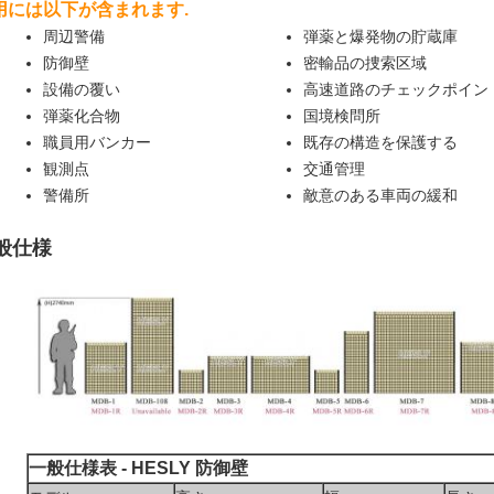
用には以下が含まれます.
周辺警備
弾薬と爆発物の貯蔵庫
防御壁
密輸品の捜索区域
設備の覆い
高速道路のチェックポイン
弾薬化合物
国境検問所
職員用バンカー
既存の構造を保護する
観測点
交通管理
警備所
敵意のある車両の緩和
般仕様
一般仕様表 - HESLY 防御壁