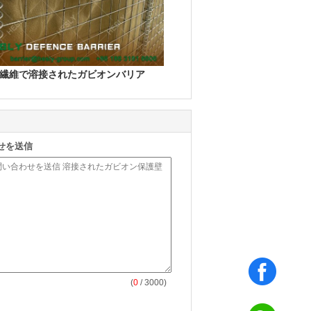
繊維で溶接されたガビオンバリア
せを送信
(
0
/ 3000)