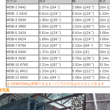
モデル
高さ
幅
長さ
MDB-1 5442
1.37m ((54 ")
1.06m (((42 ")
10m ((
MDB
- 2 2424
0.61m (((24 ")
0.61m (((24 ")
1.22m 
MDB-3 3939
1.00m (((39 ")
1.00m (((39 ")
10m ((
MDB-4 3960
1.00m (((39 ")
1.52m (((60 ")
10m ((
MDB-5 2424
0.61m (((24 ")
0.61m (((24 ")
3.05m 
MDB-6 6624
1.68m (((66 ")
0.61m (((24 ")
3.05m 
MDB-7 8784
2.21m (((87 ")
2.13m ((84 ")
27.74m
MDB-8 5448
1.37m ((54 ")
1.22m ((4')
10m ((
MDB-9 3930
1.00m (((39 ")
0.76m (((30 ")
9.14m 
MDB-10 8760
2.21m (((87 ")
1.52m (((60 ")
32.5m 
MDB-11 4812
1.22m ((4')
0.30m (((12 ")
1.22m 
MDB-12 8442
2.13m ((84 ")
1.06m (((42 ")
33m ((
注:OEM/ODMは利用できます.バリアの寸法はカスタムできます.
考写真