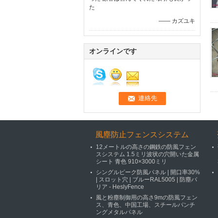
た
—— カズユキ
オンラインです
風塵防止フェンスシステム
12メートルの高さの鋼鉄の防風フェン
スシステム 1.5ミリ波状の穴開いた金属
シート 青色 910×3000ミリ
シングルピーク防風パネル | 開口率30%
| スロット穴 | ブルーRAL5005 | 防塵バ
リア - HeslyFence
風と粉塵制御用の高さ9mの防風フェン
ス、青色、中国工場、スチールパンチ
ングメタルパネル