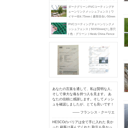
中国
ダークグリーンPVCコーティングチ
ェーンリンクメッシュフェンス | ワ
イヤー径4.75mm | 菱形目合い50mm
| Hesly Fence - 中国
PVCコーティングチェーンリンクメ
ッシュフェンス | 50X50mmひし形穴
| 色：グリーン | Hesly China Fence
Factory Exporter
あなたの言葉を通して、私は賢明な人、
そして偉大な魂を持つ人を見ます。 あ
なたの信頼に感謝します。そしてメッシ
ュを確認しましたが、とても良いです！
—— フランシス・クーリエ
HESCOのバリアは全て手に入れた 良か
った 顧客は喜んでくれた 取引も良かっ