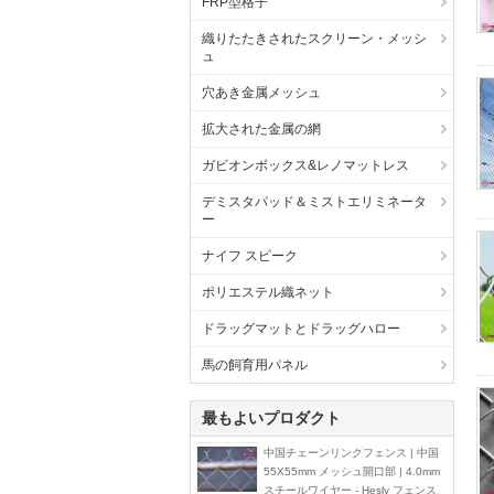
FRP型格子
織りたたきされたスクリーン・メッシ
ュ
穴あき金属メッシュ
拡大された金属の網
ガビオンボックス&レノマットレス
デミスタパッド＆ミストエリミネータ
ー
ナイフ スピーク
ポリエステル織ネット
ドラッグマットとドラッグハロー
馬の飼育用パネル
最もよいプロダクト
中国チェーンリンクフェンス | 中国
55X55mm メッシュ開口部 | 4.0mm
スチールワイヤー - Hesly フェンス、