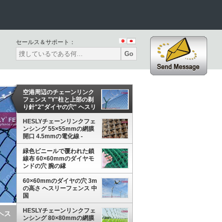
セールス＆サポート：
Go
空港周辺のチェーンリンク
フェンス "Y"柱と上部の剃
り針"2"ダイヤの穴" ヘスリ
ーフェンス 中国
HESLYチェーンリンクフェ
ンシング 55×55mmの網膜
開口 4.5mmの電化線 -
Hesly Fence,中国
緑色ビニールで覆われた鎖
線布 60×60mmのダイヤモ
ンドの穴 腕の縁
HeslyFence-CHINA
FACTORY
60×60mmのダイヤの穴 3m
の高さ ヘスリーフェンス 中
国
HESLYチェーンリンクフェ
 -
ンシング 80×80mmの網膜