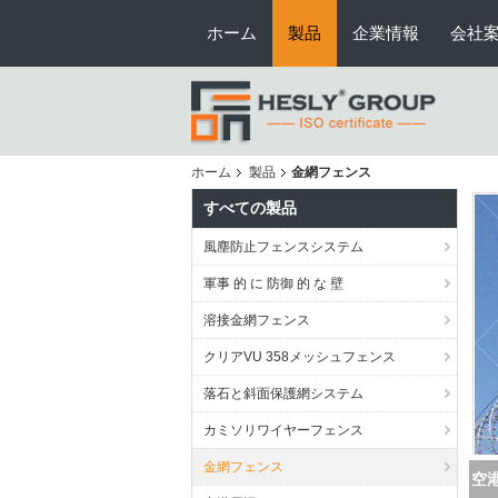
ホーム
製品
企業情報
会社
ホーム
製品
金網フェンス
すべての製品
風塵防止フェンスシステム
軍事 的 に 防御 的 な 壁
溶接金網フェンス
クリアVU 358メッシュフェンス
落石と斜面保護網システム
カミソリワイヤーフェンス
金網フェンス
H