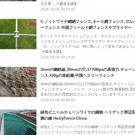
る主要...
続きを読む
2026-08-06 09:09:35
S ノットワイヤ網網フェンス,ホース網フェンス,ガルバン
ーフェンス 中国フィールド網フェンスサプライヤー
Sノットワイヤーメッシュフェンス、ホースメッシュフェンス、亜
ィールドメッシュフェンスサプライヤー ホースフェンシ
「S」ノットワイヤーは、特に馬にとって安全であるように
続きを読む
2026-08-06 09:19:08
3mmの鋼鉄線,30mmの穴,1770Mpaの高張力,チ
ンス,150gの亜鉛層,中国ヘスリーフェンス
3mmの鋼鉄線,30mmの穴,1770Mpaの高張力,チェーン
フェンス チェーン・リンク・メッシュ耐久性,耐腐蝕性,安
安全のための理想的なフェンスになっています.チェインリ
2026-08-06 09:08:59
緑色ビニールチェーンワイヤの織物 ヘリデック周辺安全
腕の縁 HeslyFence-China
緑色ビニールチェーンワイヤの織物 ヘリデック周辺安全網 50×50
ンリンクフェンシングほかにもサイクロンフェンスチェー