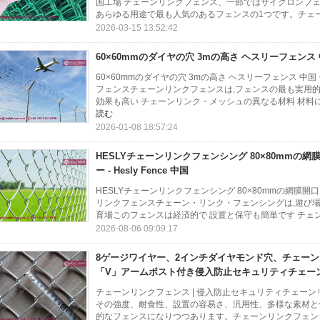
国工場 チェーンリンクフェンス、一部ではサイクロンフ
あらゆる用途で最も人気のあるフェンスの1つです。チェー
2026-03-15 13:52:42
60×60mmのダイヤの穴 3mの高さ ヘスリーフェンス
60×60mmのダイヤの穴 3mの高さ ヘスリーフェンス 
フェンスチェーンリンクフェンスは,フェンスの最も実用的
効果も高い チェーンリンク・メッシュの異なる材料 材料によ
読む
2026-01-08 18:57:24
HESLYチェーンリンクフェンシング 80×80mmの網膜
ー - Hesly Fence 中国
HESLYチェーンリンクフェンシング 80×80mmの網膜開口 4.0
リンクフェンスチェーン・リンク・フェンシングは,遊び場や
育場このフェンスは経済的で 設置と保守も簡単です チェン
2026-08-06 09:09:17
8ゲージワイヤー、2インチダイヤモンド穴、チェーン
「V」アームポスト付き侵入防止セキュリティチェー
チェーンリンクフェンス | 侵入防止セキュリティチェー
その強度、耐食性、設置の容易さ、汎用性、多様な素材と
的なフェンスになりつつあります。チェーンリンクフェン