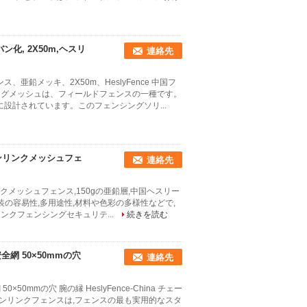
化, 2X50m,ヘスリ
連絡先
鉛メッキ、2X50m、HeslyFence 中国フ
ングメッシュは、フィールドフェンスの一種です。
設計されています。このフェンシングソリ...
ェーンリンクメッシュフェ
連絡先
リンクメッシュフェンス,150gの亜鉛層,中国ヘスリー
装の容易性,多用途性,材料や色彩の多様性などで,
ンクフェンシングセキュリテ...
続きを読む
網 50×50mmの穴
連絡先
mmの穴 腕の縁 HeslyFence-China チェー
ンリンクフェンスは,フェンスの最も実用的なスタ