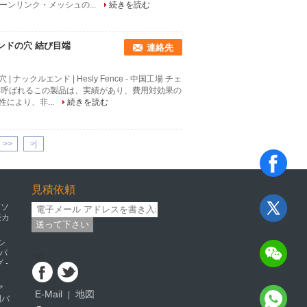
ーンリンク・メッシュの...
続きを読む
モンドの穴 結び目端
連絡先
 ナックルエンド | Hesly Fence - 中国工場 チェ
も呼ばれるこの製品は、実績があり、費用対効果の
により、非...
続きを読む
>>
>|
見積依頼
ミソ
接カ
送って下さい
シ
パ
sgs
 -
ア
E-Mail
地図
|
開バ