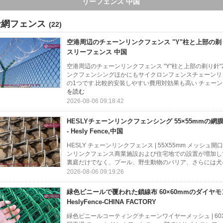
Hesly Fence,中国
金網フェンス
(22)
空港周辺のチェーンリンクフェンス "Y"柱と上部の剃り
スリーフェンス 中国
空港周辺のチェーンリンクフェンス "Y"柱と上部の剃り針"2
ンクフェンシングほかにもサイクロンフェンスチェーンリ
の1つです.比較的安装しやすい費用対効果も高い チェーン
を読む
2026-08-06 09:18:42
HESLYチェーンリンクフェンシング 55×55mmの網膜
- Hesly Fence,中国
HESLY チェーンリンクフェンス | 55X55mm メッシュ開口部 | 4
ンリンクフェンス商業施設および住宅地での設置が増加し
裏庭だけでなく、プール、野生動物のバリア、さらには犬小
2026-08-06 09:19:26
緑色ビニールで覆われた鎖線布 60×60mmのダイヤモ
HeslyFence-CHINA FACTORY
緑色ビニールコーティングチェーンワイヤーメッシュ | 60X60mm