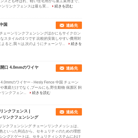
ェンスとも呼ばれ、軽い住宅用から重工業用まで、
ンリンクフェンスは最も実...
続きを読む
 中国
連絡先
中国 チェーンリンクフェンシングほかにもサイクロン
なスタイルの1つです.比較的安装しやすい費用対
ると,我々は,次のようにチェーンリ...
続きを
開口 4.0mmのワイヤ
連絡先
mmのワイヤー - Hesly Fence 中国 チェーン
裏庭だけでなく,プールにも,野生動物 保護区 飼
リンクフェン...
続きを読む
リンクフェンス |
連絡先
ンリンクフェンシング
ンリンクフェンシング チェーンリンクメッシュは、
色といった利点から、セキュリティのための理想
シングとゲートは、セキュリティシステムにおけ