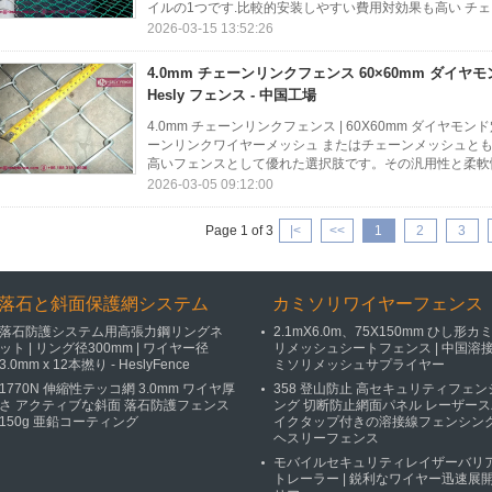
イルの1つです.比較的安装しやすい費用対効果も高い チェ
2026-03-15 13:52:26
4.0mm チェーンリンクフェンス 60×60mm ダイヤ
Hesly フェンス - 中国工場
4.0mm チェーンリンクフェンス | 60X60mm ダイヤモンド穴 |
ーンリンクワイヤーメッシュ またはチェーンメッシュと
高いフェンスとして優れた選択肢です。その汎用性と柔軟性
2026-03-05 09:12:00
Page 1 of 3
|<
<<
1
2
3
落石と斜面保護網システム
カミソリワイヤーフェンス
落石防護システム用高張力鋼リングネ
2.1mX6.0m、75X150mm ひし形カ
ット | リング径300mm | ワイヤー径
リメッシュシートフェンス | 中国溶
3.0mm x 12本撚り - HeslyFence
ミソリメッシュサプライヤー
1770N 伸縮性テッコ網 3.0mm ワイヤ厚
358 登山防止 高セキュリティフェン
さ アクティブな斜面 落石防護フェンス
ング 切断防止網面パネル レーザース
150g 亜鉛コーティング
イクタップ付きの溶接線フェンシング
ヘスリーフェンス
モバイルセキュリティレイザーバリ
トレーラー | 鋭利なワイヤー迅速展