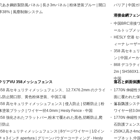
穴あき鋼鉄製防風パネル | 長さ3mパネル | 粉体塗装ブルー | 開口
バリア | 中国
率38% | 風塵制御システム
溶接金網フェン
中国BRC溶接ワ
ールトップメッ
HESLY 空港
ィーナ レーザ
358 高セキュ
ン | 中国メーカ
868 デコラティ
2m | SHS60X
中国
クリアVU 358メッシュフェンス
落石と斜面保護
358 高セキュリティメッシュフェンス、12.7X76.2mm のクライ
1770N 伸縮性
ム防止開口部、黄色粉体塗装、中国工場
面に覆われた保
358 高セキュリティメッシュフェンス | 侵入防止 | 切断防止 | 粉
ェンス
落石防護システム
体塗装ブラック | ワイヤー径4.0mm | Hesly Fence - 中国
ワイヤー径3.0mm 
358 強化されたフラットバー,粉末で覆われた黒色,切断防止,爬
1770N 伸縮
行防止
石防護フェンス 
358セキュリティメッシュフェンス | 8ゲージワイヤー | 1/2イン
250KJ,高さ
チ x 3インチ apertura | グリーンパウダーコーティング - Hesly
ープネット,中