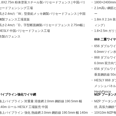
1.8X2.75m 粉体塗装スチール製パリセードフェンス | 中国パリ
1800×240
セードフェンシング工場
2.1m高い鋼筋
高さ2.4mの「W」型亜鉛メッキ鋼製パリセードフェンス | 中国
ー
鋼製フェンス工場直販
1.8m X 2
高さ2.4mの「D」字型断面鋼製パリセードフェンス 2.75m幅 |
ィング）
HESLY 中国パリセードフェンス工場
1.8×2.5m
鉄製のフェンス
868 二重ワイ
656 ダブルワ
6.0mmツイン
868 ダブル
6.0mm 双方
656 ダブルワイ
垂直鋼鉄線 50x
HESLY 86
メッシュパネル | 
HeslyFence
パイプライン強化ワイヤ網
MZP プータン
海上パイプライン 対重量 溶接網 2.0mm 鋼鉄線 190.5mm 幅
MZP プータンカワイ
140m ロール HESLY 工場販売 中国
径, 高張力鋼鉄
海上パイプライン 強化 熱線網 2.0mm 鋼鉄線 190.5mm 幅 140m
10X10m MZP有