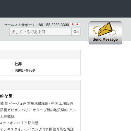
セールス＆サポート：
86-188-3283-3300
Go
社葬
お問い合わせ
的 な 壁
衛壁 ベージュ色 重用地質繊維 - 中国 工場販売
軍事防衛ガビオンバリア オリーブ緑の地質繊維 アル
れた鋼鉄線
 バスティオンバリア 防波壁
オテキスタイルライニング付き回復可能な防護