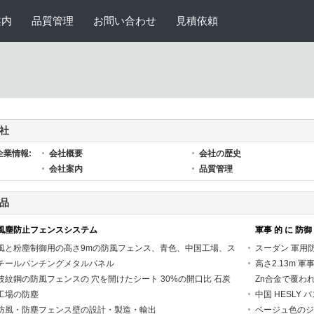
案内
品質管理
お問い合わせ
見積依頼
社
企業情報:
会社概要
会社の歴史
会社案内
品質管理
品
風塵防止フェンスシステム
軍事 的 に 防御 
風と粉塵制御用の高さ9mの防風フェンス、青色、中国工場、ス
スーダン 軍用防
チールパンチングメタルパネル
高さ2.13m 
波紋鋼の防風フェンスの 穴を開けたシート 30%の開口比 石炭
Zn合金で覆わ
工場の防塵
中国 HESLY
防風・防塵フェンス壁の設計・製造・輸出
ベージュ色のジ