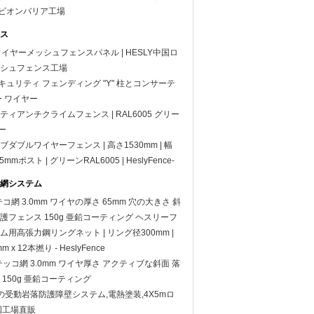
ガビオンバリア工場
ス
イヤーメッシュフェンスパネル | HESLY中国ロ
シュフェンス工場
 セキュリティ フェンディング "Y" 柱とコンサーテ
ー ワイヤー
リティアンチクライムフェンス | RAL6005 グリー
ー
ブダブルワイヤーフェンス | 高さ1530mm | 幅
1.5mmポスト | グリーンRAL6005 | HeslyFence-
網システム
テコ網 3.0mm ワイヤの厚さ 65mm 穴の大きさ 斜
護フェンス 150g 亜鉛コーティング ヘスリーフ
用高張力鋼リングネット | リング径300mm |
x 12本撚り - HeslyFence
性テッコ網 3.0mm ワイヤ厚さ アクティブな斜面 落
150g 亜鉛コーティング
4mの受動岩落防護障壁システム,電熱塗装,4X5mロ
国工場直販