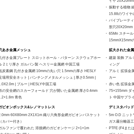
イヤ 20X20
振動する植物 
15.88のワイ
バイブレーティン
形穴20X20mm | 
65Mn スチ
15mmX15mmの網
穴あき金属メッシュ
拡大された金属
孔付き金属プレート スロットホール・パターン スクウェアホー
建築 装飾 アル
ル 2ミリ厚さ ガルバン製 ヘスリー金属網 中国工場
ィング
低炭素鋼 孔付き金属網 10mmの丸い穴 1.5mmの厚さ HESLY
アルミ 拡張金属
足場用安全ネット | パンチングメタルメッシュ | 厚さ0.5mm |
カー
1.0X2.0m | ブルー | HESLY中国工場
赤い色 拡張金属
鉄の安全網のスカーフォールド 穴が開いた金属網 厚さ0.4mm
75×155mm
1.2×1.8m 青色
ト 中国サプラ
ガビオンボックス&レノマットレス
デミスタパッド
2.0mm 60X80mm 2X1X1m 織り六角形金網ガビオンバスケット
5m O.D ニ
（カバー付き）
ガス霧分離器工
ガルファンで覆われた 溶接網のガビオンケージ 2×1×1m
PTFE (F4