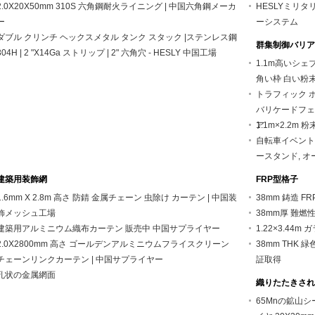
2.0X20X50mm 310S 六角鋼耐火ライニング | 中国六角鋼メーカ
HESLYミリ
ー
ーシステム
ダブル クリンチ ヘックスメタル タンク スタック |ステンレス鋼
群集制御バリア
304H | 2 "X14Ga ストリップ | 2" 六角穴 - HESLY 中国工場
1.1m高いシェ
角い枠 白い粉
トラフィック 
バリケードフェン
ア
1.1m×2.2m
自転車イベントフェ
ースタンド, オ
建築用装飾網
FRP型格子
1.6mm X 2.8m 高さ 防錆 金属チェーン 虫除け カーテン | 中国装
38mm 鋳造 FR
飾メッシュ工場
38mm厚 難燃性 
建築用アルミニウム織布カーテン 販売中 中国サプライヤー
1.22×3.44
2.0X2800mm 高さ ゴールデンアルミニウムフライスクリーン
38mm THK
チェーンリンクカーテン | 中国サプライヤー
証取得
孔状の金属網面
織りたたきされ
65Mnの鉱山