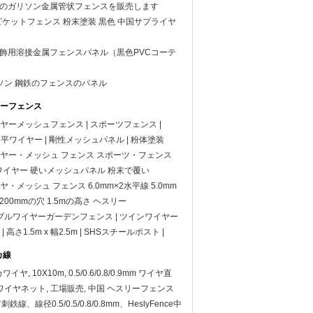
0mmのガリソン金属管状フェンスを販売します
ピケットフェンス 粉末塗装 黒色 中国サプライヤ
.1m 装飾用溶接金属フェンスパネル（黒色PVCコーテ
 ガリソン 鋼鉄のフェンスのパネル
ヤーフェンス
イヤーメッシュフェンス | スポーツフェンス |
水平ワイヤー | 剛性メッシュパネル | 粉体塗装
ワイヤー・メッシュ フェンス スポーツ・フェンス
向ワイヤー 硬いメッシュパネル 粉末で覆い
ヤ・メッシュ フェンス 6.0mm×2水平線 5.0mm
200mmの穴 1.5mの高さ ヘスリー
8 ダブルワイヤーガーデンフェンス | ツインワイヤー
高さ1.5m x 幅2.5m | SHSスチールポスト |
カ線
ヤ, 10X10m, 0.5/0.6/0.8/0.9mm ワイヤ直
ワイヤネット, 工場販売, 中国 ヘスリーフェンス
刺鉄線、線径0.5/0.5/0.8/0.8mm、HeslyFence中