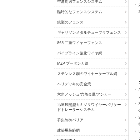
空港周辺フェンスシステム
臨時的なフェンスシステム
鉄製のフェンス
ギャリソンメタルチューブラフェンス
868 二重ワイヤーフェンス
パイプライン強化ワイヤ網
MZP プータンカ線
ステンレス鋼のワイヤーケーブル網
ヘリデッキの安全策
六角メッシュ/六角金属/アンカー
迅速展開型カミソリワイヤーバリケー
ドトレーラーシステム
群集制御バリア
建築用装飾網