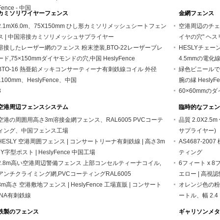
Fence - 中国
カミソリワイヤーフェンス
金網フェンス
2.1mX6.0m、75X150mm ひし形カミソリメッシュシートフェン
空港周辺のチェー
ス | 中国溶接カミソリメッシュサプライヤー
イヤの穴" ヘス
溶接したレーザー網のフェンス 粉末塗装,BTO-22レーザーブレ
HESLYチェー
ード,75×150mmダイヤモンドの穴,中国 HeslyFence
4.5mmの電化線 -
BTO-16 熱亜鉛メッキコンサーティーナ有刺鉄線コイル 外径
緑色ビニールで
1100mm、HeslyFence、中国
腕の縁 HeslyFe
3
60×60mmの
空港周辺フェンスシステム
臨時的なフェン
空港の周囲用高さ3m溶接金網フェンス、RAL6005 PVCコーテ
品質 2.0X2.5
ィング、中国フェンス工場
サプライヤー)
HESLY 空港周囲フェンス | コンサートリーナ有刺鉄線 | 高さ3m
AS4687-20
| Y字型ポスト | HeslyFence 中国工場
ティング
2.8m高い空港周辺警備フェンス 上部コンセルティーナコイル,
6フィート x 
アンチクライミング網,PVCコーティングRAL6005
エロー | 高視認性 
3m高さ 空港敷地フェンス | HeslyFence 工場直販 | コンサート
オレンジ色の粉
INA有刺鉄線
ートル、幅 2
鉄製のフェンス
ギャリソンメタ