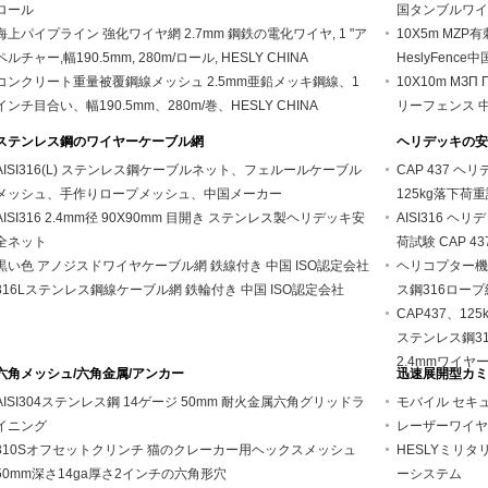
ロール
国タンブルワイ
海上パイプライン 強化ワイヤ網 2.7mm 鋼鉄の電化ワイヤ, 1 "ア
10X5m MZP有
ペルチャー,幅190.5mm, 280m/ロール, HESLY CHINA
HeslyFen
コンクリート重量被覆鋼線メッシュ 2.5mm亜鉛メッキ鋼線、1
10X10m МЗП 
インチ目合い、幅190.5mm、280m/巻、HESLY CHINA
リーフェンス 
ステンレス鋼のワイヤーケーブル網
ヘリデッキの安
AISI316(L) ステンレス鋼ケーブルネット、フェルールケーブル
CAP 437 
メッシュ、手作りロープメッシュ、中国メーカー
125kg落下
AISI316 2.4mm径 90X90mm 目開き ステンレス製ヘリデッキ安
AISI316 ヘ
全ネット
荷試験 CAP 4
黒い色 アノジスドワイヤケーブル網 鉄線付き 中国 ISO認定会社
ヘリコプター機
316Lステンレス鋼線ケーブル網 鉄輪付き 中国 ISO認定会社
ス鋼316ロープ
CAP437、1
ステンレス鋼31
2.4mmワイヤ
六角メッシュ/六角金属/アンカー
迅速展開型カミ
AISI304ステンレス鋼 14ゲージ 50mm 耐火金属六角グリッドラ
モバイル セキ
イニング
レーザーワイヤ
310Sオフセットクリンチ 猫のクレーカー用ヘックスメッシュ
HESLYミリ
50mm深さ14ga厚さ2インチの六角形穴
ーシステム