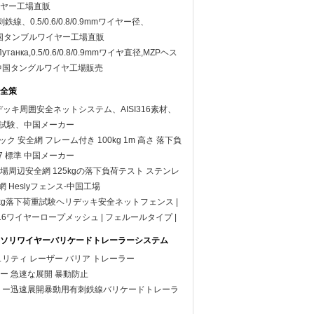
ヤー工場直販
刺鉄線、0.5/0.6/0.8/0.9mmワイヤー径、
ce中国タンブルワイヤー工場直販
Путанка,0.5/0.6/0.8/0.9mmワイヤ直径,MZPヘス
中国タングルワイヤ工場販売
全策
ヘリデッキ周囲安全ネットシステム、AISI316素材、
荷重試験、中国メーカー
リデック 安全網 フレーム付き 100kg 1m 高さ 落下負
37 標準 中国メーカー
場周辺安全網 125kgの落下負荷テスト ステンレ
網 Heslyフェンス-中国工場
25kg落下荷重試験ヘリデッキ安全ネットフェンス |
6ワイヤーロープメッシュ | フェルールタイプ |
ー
ソリワイヤーバリケードトレーラーシステム
ュリティ レーザー バリア トレーラー
ー 急速な展開 暴動防止
タリー迅速展開暴動用有刺鉄線バリケードトレーラ