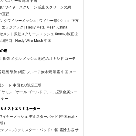
mmのヘスリー金属網 中国
細いワイヤースクリーン 鉱山スクリーンの網
ヤの直径
グワイヤーメッシュ | ワイヤー厚6.0mm | 正方
エッジフック | Hesly Metal Mesh, China
ールセメント振動スクリーンメッシュ 6mmの線直径
開口 - Hesly Wire Mesh 中国
の網
ミ 拡張 メタル メッシュ 彩色のオキシド コーテ
 建築 装飾 網面 フルーア炭水素 噴霧 中国 メー
シート 中国 ISO認証工場
 ダイヤモンドホール ゴールド アルミ 拡張金属シー
イヤー
＆ミストエリミネーター
ットワイヤーメッシュ デミスターパッド (中国石油・
場)
またはテフロン) デミスター・パッド 中国 霧除去器 サ