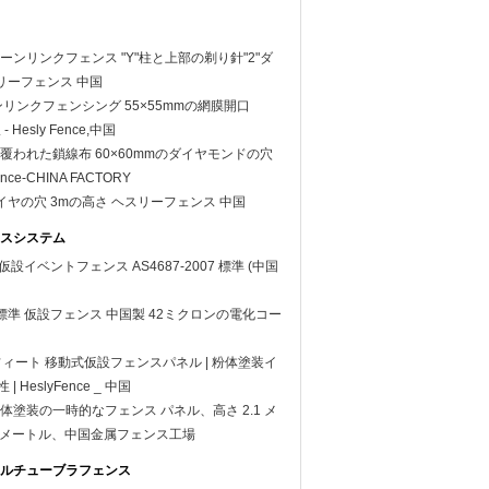
ンリンクフェンス "Y"柱と上部の剃り針"2"ダ
リーフェンス 中国
ンリンクフェンシング 55×55mmの網膜開口
 Hesly Fence,中国
覆われた鎖線布 60×60mmのダイヤモンドの穴
nce-CHINA FACTORY
ダイヤの穴 3mの高さ ヘスリーフェンス 中国
スシステム
m 仮設イベントフェンス AS4687-2007 標準 (中国
07 標準 仮設フェンス 中国製 42ミクロンの電化コー
8フィート 移動式仮設フェンスパネル | 粉体塗装イ
| HeslyFence _ 中国
体塗装の一時的なフェンス パネル、高さ 2.1 メ
.4 メートル、中国金属フェンス工場
ルチューブラフェンス