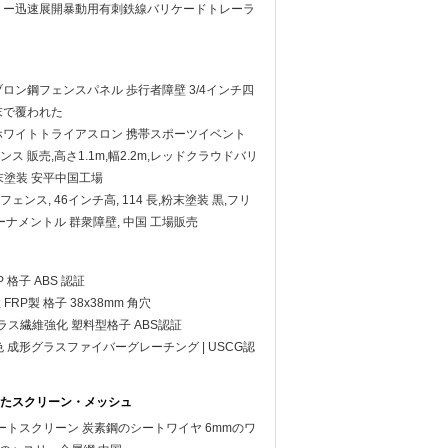
タリー迅速展開暴動用有刺鉄線バリケードトレーラ
ブロン鋼フェンスパネル 歩行者障壁 3/4インチ四
末で覆われた
ホワイトトライアスロン 携帯スポーツイベント
ス 販売,高さ1.1m,幅2.2m,レッドクラウドバリ
 粉末塗装 安平中国工場
ンス, 46インチ高, 114 長,粉末塗装 黒,フリ
ーナメントル 群衆障壁, 中国 工場販売
P 格子 ABS 認証
FRP製 格子 38x38mm 角穴
m ガラス繊維強化 塑料型格子 ABS認証
 緑色 成形グラスファイバーグレーチング | USCG認
たスクリーン・メッシュ
シートスクリーン 炭素鋼のシートワイヤ 6mmのワ