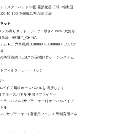
ミスターパッド 中国 霧消化器 工場 / 輸出国
100,40-100,中国編み布の網 工場
ネット
ステル織りネット | ワイヤー厚さ2.0mm | 六角形
養魚場 - HESLY_CHINA
 PET六角織網 3.0mmX73X80mm HESLYブ
工場
の魚場織網 HESLY 水産物飼育ケージシステム
mm
トフィルターカートリッジ
ル
 オバルパイプ 鋼鉄ホースパネルを 溶接します
ミアホースパネル 中国サプライヤー
 コーラルパネル (サプライヤー) | オーバルパイプ
ネル
ル (サプライヤー) 畜産用フェンス 馬飼育用パネ