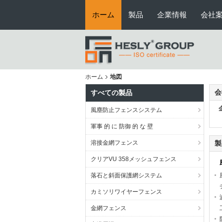
ホーム
製品
企業情報
会社
ホーム
地図
会
すべての製品
風塵防止フェンスシステム
軍事 的 に 防御 的 な 壁
溶接金網フェンス
製
クリアVU 358メッシュフェンス
落石と斜面保護網システム
カミソリワイヤーフェンス
金網フェンス