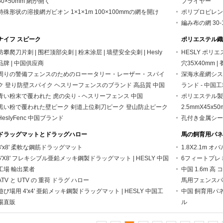
50×50mm 網が開く
プライヤー
特殊形状の溶接網ガビオン 1×1×1m 100×100mmの網を開け
ポリプロピレンデ
編み布の網 30-
ナイフ スピーク
ポリエステル織
防攀爬刀片刺 | 围栏顶部尖刺 | 粉末涂层 | 墙壁安全尖刺 | Hesly
HESLY ポリエ
品牌 | 中国供应商
穴35X40mm | 
周りの警備フェンスのためのローータリー・レーザー・スパイ
深海水産網システム
ク 登り防壁スパイク ヘスリーフェンスのブランド 高品質 中国
ランド - 中国
青い粉末で覆われた 虎の尖り - ヘスリーフェンス 中国
ポリエステル製
黒い粉で覆われた壁ピーク 剣道上位剃刀ピーク 登山防止ピーク
2.5mmX45x50
HeslyFenc 中国ブランド
孔付き金属シー
ドラッグマットとドラッグハロー
馬の飼育用パネ
3'x8' 柔軟な鋼筋ドラッグマット
1.8X2.1m
6'X8' フレキシブル亜鉛メッキ鋼製ドラッグマット | HESLY 中国
6フィートプレ
工場 輸出業者
中国 1.6m 高
ATV と UTV の 重荷 ドラグ ハロー
馬用フェンスパ
遊び場用 4'x4' 亜鉛メッキ鋼製ドラッグマット | HESLY 中国工
中国 飼育用パネ
場直販
ル